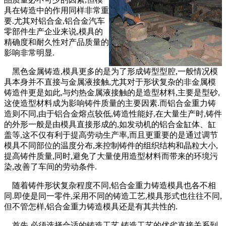
具在铸造中的作用同样非常重
要.尤其对铝合金,铝合金汽车
零部件生产企业来说,模具的
精确度和耐久性对产品质量的
影响非常明显.
黑色金属铸造,模具更多的是为了形成铸型型腔,一般情况模
具本身并不直接与金属液接触,尤其对于形状复杂的非金属模
铸造件更是如此,与灼热金属液接触的是造型材料,主要是型砂,
这使造型材料成为影响铸件质量的主要因素.而铝合金重力铸
造则不同,由于铝合金熔点较低,铸造性能好,在大量生产时,铸件
的外形一般是由模具直接形成的,如发动机的铝合金缸体、缸
盖等,这不仅有利于提高劳动生产率,而且更重要的是通过调节
模具不同部位的温度分布,来控制铸件的组织结构和晶粒大小,
提高铸件质量,同时,避免了大量使用造型材料而带来的环境污
染,改善了车间的劳动条件.
随着铸件形状复杂程度不同,铝合金重力铸造模具也各不相
同.即使是同一零件,采用不同的铸造工艺,模具形式也往往不同,
但不管怎样,铝合金重力铸造模具还是有其共性的.
首先,必须选择合适的铸造工艺,铸造工艺的优劣直接关系到