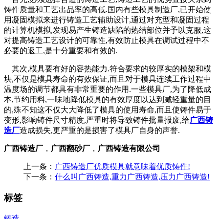
铸件质量和工艺出品率的高低.国内有些模具制造厂,已开始使
用凝固模拟来进行铸造工艺辅助设计,通过对充型和凝固过程
的计算机模拟,发现易产生铸造缺陷的热结部位并予以克服,这
对提高铸造工艺设计的可靠性,有效防止模具在调试过程中不
必要的返工,是十分重要和有效的.
其次,模具要有好的容热能力.符合要求的较厚实的模架和模
块,不仅是模具寿命的有效保证,而且对于模具连续工作过程中
温度场的调节都具有非常重要的作用.一些模具厂,为了降低成
本,节约用料,一味地降低模具的有效厚度以达到减轻重量的目
的,殊不知这不仅大大降低了模具的使用寿命,而且使铸件易于
变形,影响铸件尺寸精度,严重时将导致铸件批量报废,给
广西铸
造厂
造成损失,更严重的是损害了模具厂自身的声誉.
广西铸造厂
，
广西翻砂厂
，
广西铸造有限公司
上一条：
广西铸造厂优质模具就意味着优质铸件!
下一条：
什么叫广西铸造,重力广西铸造,压力广西铸造!
标签
铸造
,