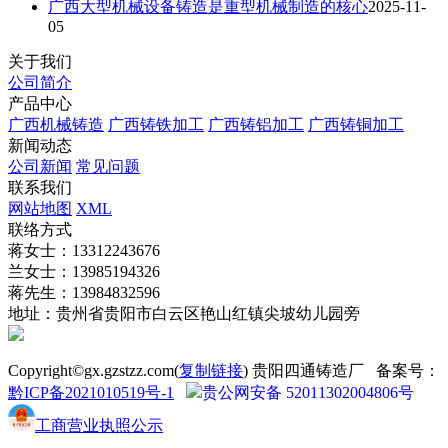
广西大型机械设备铸造是重型机械制造的核心
2025-11-
05
关于我们
公司简介
产品中心
广西机械铸造
广西铸铁加工
广西铸铝加工
广西铸铜加工
新闻动态
公司新闻
常见问题
联系我们
网站地图
XML
联络方式
蒋女士：13312243676
兰女士：13985194326
蒋先生：13984832596
地址：贵州省贵阳市白云区艳山红镇尖坡幼儿园旁
Copyright©gx.gzstzz.com(
复制链接
) 贵阳四通铸造厂 备案号：
黔ICP备2021010519号-1
贵公网安备 52011302004806号
工商营业执照公示