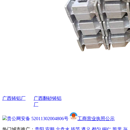
联系我们
网站地图
XML
联络方式
蒋女士：13312243676
兰女士：13985194326
蒋先生：13984832596
地址：贵州省贵阳市白云区艳
山红镇尖坡幼儿园旁
Copyright©gx.gzstzz.com(
复制
链接
) 贵阳四通铸造厂 备案
号：
黔ICP备2021010519号-1
广西铸铝厂
广西翻砂铸铝
厂
贵公网安备 52011302004806号
工商营业执照公示
热门城市推广：
贵阳
安顺
六盘水
毕节
遵义
都匀
铜仁
凯里
兴